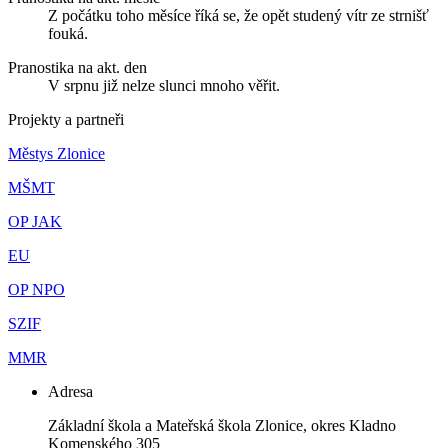
Z počátku toho měsíce říká se, že opět studený vítr ze strnišť
fouká.
Pranostika na akt. den
V srpnu již nelze slunci mnoho věřit.
Projekty a partneři
Městys Zlonice
MŠMT
OP JAK
EU
OP NPO
SZIF
MMR
Adresa
Základní škola a Mateřská škola Zlonice, okres Kladno
Komenského 305