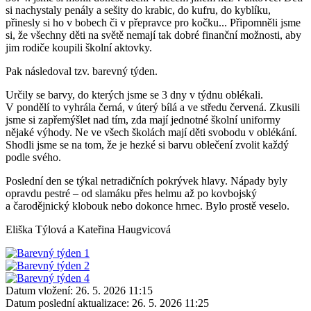
si nachystaly penály a sešity do krabic, do kufru, do kyblíku,
přinesly si ho v bobech či v přepravce pro kočku... Připomněli jsme
si, že všechny děti na světě nemají tak dobré finanční možnosti, aby
jim rodiče koupili školní aktovky.
Pak následoval tzv. barevný týden.
Určily se barvy, do kterých jsme se 3 dny v týdnu oblékali.
V pondělí to vyhrála černá, v úterý bílá a ve středu červená. Zkusili
jsme si zapřemýšlet nad tím, zda mají jednotné školní uniformy
nějaké výhody. Ne ve všech školách mají děti svobodu v oblékání.
Shodli jsme se na tom, že je hezké si barvu oblečení zvolit každý
podle svého.
Poslední den se týkal netradičních pokrývek hlavy. Nápady byly
opravdu pestré – od slamáku přes helmu až po kovbojský
a čarodějnický klobouk nebo dokonce hrnec. Bylo prostě veselo.
Eliška Týlová a Kateřina Haugvicová
Datum vložení:
26. 5. 2026 11:15
Datum poslední aktualizace:
26. 5. 2026 11:25