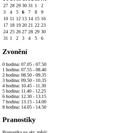
27
28
29
30
31
1
2
3
4
5
6
7
8
9
10
11
12
13
14
15
16
17
18
19
20
21
22
23
24
25
26
27
28
29
30
31
1
2
3
4
5
6
Zvonění
0 hodina: 07.05 - 07.50
1 hodina: 07.55 - 08.40
2 hodina: 08.50 - 09.35
3 hodina: 09.50 - 10.35
4 hodina: 10.45 - 11.30
5 hodina: 11.40 - 12.25
6 hodina: 12.30 - 13.15
7 hodina: 13.15 - 14.00
8 hodina: 14.05 - 14.50
Pranostiky
Pranostika na akt. měsíc