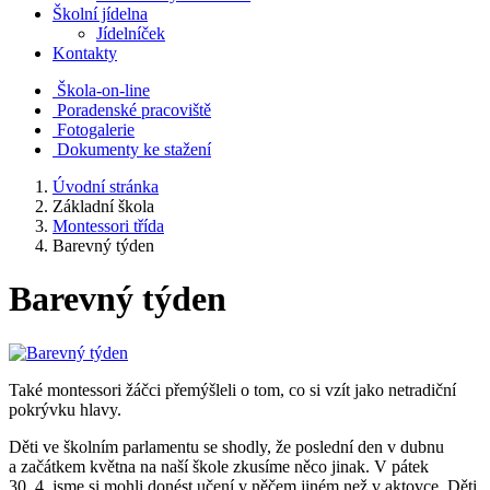
Školní jídelna
Jídelníček
Kontakty
Škola-on-line
Poradenské pracoviště
Fotogalerie
Dokumenty ke stažení
Úvodní stránka
Základní škola
Montessori třída
Barevný týden
Barevný týden
Také montessori žáčci přemýšleli o tom, co si vzít jako netradiční
pokrývku hlavy.
Děti ve školním parlamentu se shodly, že poslední den v dubnu
a začátkem května na naší škole zkusíme něco jinak. V pátek
30. 4. jsme si mohli donést učení v něčem jiném než v aktovce. Děti