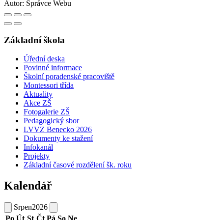
Autor:
Správce Webu
Základní škola
Úřední deska
Povinné informace
Školní poradenské pracoviště
Montessori třída
Aktuality
Akce ZŠ
Fotogalerie ZŠ
Pedagogický sbor
LVVZ Benecko 2026
Dokumenty ke stažení
Infokanál
Projekty
Základní časové rozdělení šk. roku
Kalendář
Srpen
2026
Po
Út
St
Čt
Pá
So
Ne