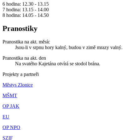
6 hodina: 12.30 - 13.15
7 hodina: 13.15 - 14.00
8 hodina: 14.05 - 14.50
Pranostiky
Pranostika na akt. měsíc
Jsou-li v srpnu hory kalný, budou v zimě mrazy valný.
Pranostika na akt. den
Na svatého Kajetána otvírá se stodol brána.
Projekty a partneři
Městys Zlonice
MŠMT
OP JAK
EU
OP NPO
SZIF