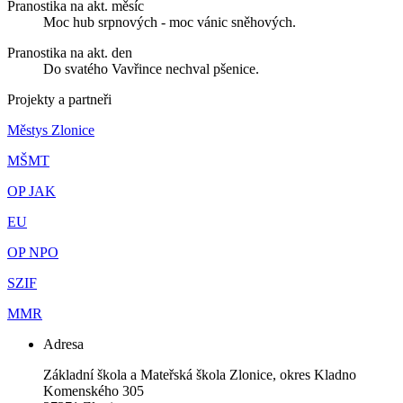
Pranostika na akt. měsíc
Moc hub srpnových - moc vánic sněhových.
Pranostika na akt. den
Do svatého Vavřince nechval pšenice.
Projekty a partneři
Městys Zlonice
MŠMT
OP JAK
EU
OP NPO
SZIF
MMR
Adresa
Základní škola a Mateřská škola Zlonice, okres Kladno
Komenského 305