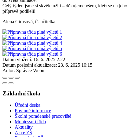
do světa animace.
Celý týden jsme si skvěle užili – děkujeme všem, kteří se na jeho
přípravě podíleli!
Alena Cirusová, tř. učitelka
Datum vložení:
16. 6. 2025 2:22
Datum poslední aktualizace:
23. 6. 2025 10:15
Autor:
Správce Webu
Základní škola
Úřední deska
Povinné informace
Školní poradenské pracoviště
Montessori třída
Aktuality
Akce ZŠ