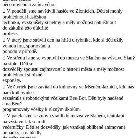
něco nového a zajímavého:
 V pondělí jsme navštívili hasiče ve Zlonicích. Děti si mohly
prohlédnout hasičskou
techniku, vyzkoušely si helmy a měly možnost nahlédnout
do zákulisí této důležité
profese.
 V úterý jsme strávili den na hřišti u rybníka, kde si děti užily
volnou hru, sportování a
pohodu v přírodě.
 Ve středu jsme se vypravili do muzea ve Slaném na výstavu Slaný
na stole. Děti se
dozvěděly spoustu zajímavostí o historii města a měly možnost
prohlédnout si různé
exponáty.
 Ve čtvrtek jsme zavítali do knihovny ve Mšeném-lázních, kde nás
paní knihovnice
seznámila s robotickými včelkami Bee-Bot. Děti byly nadšené
a nadšeně
programovaly včelky k různým úkolům.
 V pátek jsme se znovu vrátili do muzea ve Slaném, tentokrát
na výstavu Jak se rodí
večerníčky. Děti se dozvěděly, jak vznikají oblíbené animované
pohádky, a nahlédly