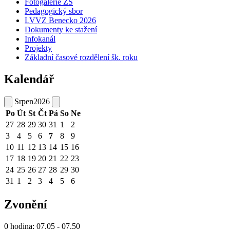
Fotogalerie ZŠ
Pedagogický sbor
LVVZ Benecko 2026
Dokumenty ke stažení
Infokanál
Projekty
Základní časové rozdělení šk. roku
Kalendář
Srpen
2026
Po
Út
St
Čt
Pá
So
Ne
27
28
29
30
31
1
2
3
4
5
6
7
8
9
10
11
12
13
14
15
16
17
18
19
20
21
22
23
24
25
26
27
28
29
30
31
1
2
3
4
5
6
Zvonění
0 hodina: 07.05 - 07.50