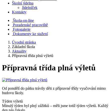
Školní jídelna
Jídelníček
Kontakty
Škola-on-line
Poradenské pracoviště
Fotogalerie
Dokumenty ke stažení
Úvodní stránka
Základní škola
Aktuality
Přípravná třída plná výletů
Přípravná třída plná výletů
Od pondělí do pátku trávily děti z přípravné třídy vyučování mimo
budovu školy.
Týden výletů
Minulý týden byl plný zážitků – měli jsme totiž týden výletů. Každý
den nás čekalo