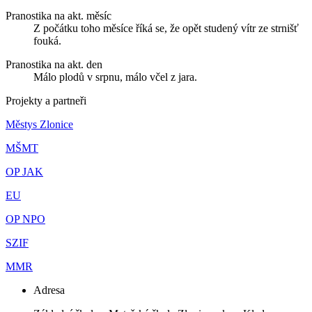
Pranostika na akt. měsíc
Z počátku toho měsíce říká se, že opět studený vítr ze strnišť
fouká.
Pranostika na akt. den
Málo plodů v srpnu, málo včel z jara.
Projekty a partneři
Městys Zlonice
MŠMT
OP JAK
EU
OP NPO
SZIF
MMR
Adresa