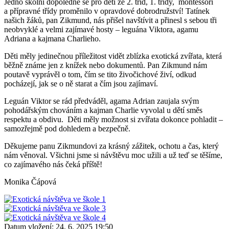
Jedno školní dopoledne se pro děti ze 2. tříd, 1. třídy, montessori
a přípravné třídy proměnilo v opravdové dobrodružství! Tatínek
našich žáků, pan Zikmund, nás přišel navštívit a přinesl s sebou tři
neobvyklé a velmi zajímavé hosty – leguána Viktora, agamu
Adriana a kajmana Charlieho.
Děti měly jedinečnou příležitost vidět zblízka exotická zvířata, která
běžně známe jen z knížek nebo dokumentů. Pan Zikmund nám
poutavě vyprávěl o tom, čím se tito živočichové živí, odkud
pocházejí, jak se o ně starat a čím jsou zajímaví.
Leguán Viktor se rád předváděl, agama Adrian zaujala svým
pohodářským chováním a kajman Charlie vyvolal u dětí směs
respektu a obdivu. Děti měly možnost si zvířata dokonce pohladit –
samozřejmě pod dohledem a bezpečně.
Děkujeme panu Zikmundovi za krásný zážitek, ochotu a čas, který
nám věnoval. Všichni jsme si návštěvu moc užili a už teď se těšíme,
co zajímavého nás čeká příště!
Monika Čápová
Datum vložení:
24. 6. 2025 19:50