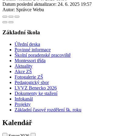
Datum poslední aktualizace:
24. 6. 2025 19:57
Autor:
Správce Webu
Základní škola
Úřední deska
Povinné informace
Školní poradenské pracoviště
Montessori třída
Aktuality
Akce ZŠ
Fotogalerie ZŠ
Pedagogický sbor
LVVZ Benecko 2026
Dokumenty ke stažení
Infokanál
Projekty
Základní časové rozdělení šk. roku
Kalendář
Srpen
2026