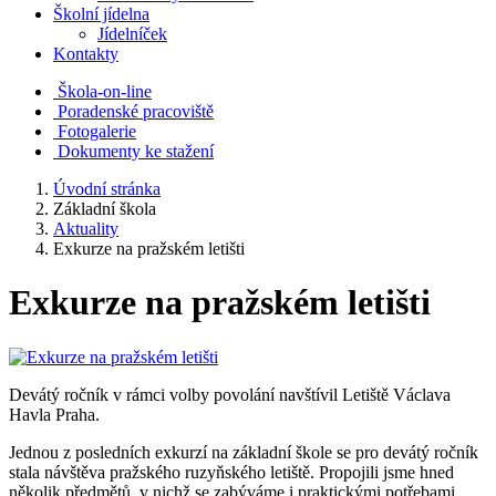
Školní jídelna
Jídelníček
Kontakty
Škola-on-line
Poradenské pracoviště
Fotogalerie
Dokumenty ke stažení
Úvodní stránka
Základní škola
Aktuality
Exkurze na pražském letišti
Exkurze na pražském letišti
Devátý ročník v rámci volby povolání navštívil Letiště Václava
Havla Praha.
Jednou z posledních exkurzí na základní škole se pro devátý ročník
stala návštěva pražského ruzyňského letiště. Propojili jsme hned
několik předmětů, v nichž se zabýváme i praktickými potřebami