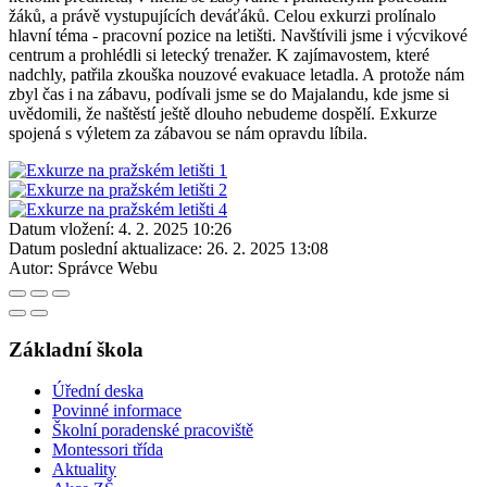
žáků, a právě vystupujících deváťáků. Celou exkurzi prolínalo
hlavní téma - pracovní pozice na letišti. Navštívili jsme i výcvikové
centrum a prohlédli si letecký trenažer. K zajímavostem, které
nadchly, patřila zkouška nouzové evakuace letadla. A protože nám
zbyl čas i na zábavu, podívali jsme se do Majalandu, kde jsme si
uvědomili, že naštěstí ještě dlouho nebudeme dospělí. Exkurze
spojená s výletem za zábavou se nám opravdu líbila.
Datum vložení:
4. 2. 2025 10:26
Datum poslední aktualizace:
26. 2. 2025 13:08
Autor:
Správce Webu
Základní škola
Úřední deska
Povinné informace
Školní poradenské pracoviště
Montessori třída
Aktuality