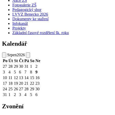
Akce ZŠ
Fotogalerie ZŠ
Pedagogický sbor
LVVZ Benecko 2026
Dokumenty ke stažení
Infokanál
Projekty
Základní časové rozdělení šk. roku
Kalendář
Srpen
2026
Po
Út
St
Čt
Pá
So
Ne
27
28
29
30
31
1
2
3
4
5
6
7
8
9
10
11
12
13
14
15
16
17
18
19
20
21
22
23
24
25
26
27
28
29
30
31
1
2
3
4
5
6
Zvonění