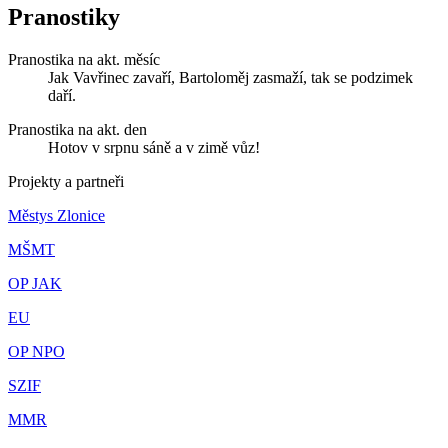
Pranostiky
Pranostika na akt. měsíc
Jak Vavřinec zavaří, Bartoloměj zasmaží, tak se podzimek
daří.
Pranostika na akt. den
Hotov v srpnu sáně a v zimě vůz!
Projekty a partneři
Městys Zlonice
MŠMT
OP JAK
EU
OP NPO
SZIF
MMR