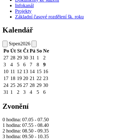
Infokanál
Projekty
Základní časové rozdělení šk. roku
Kalendář
Srpen
2026
Po
Út
St
Čt
Pá
So
Ne
27
28
29
30
31
1
2
3
4
5
6
7
8
9
10
11
12
13
14
15
16
17
18
19
20
21
22
23
24
25
26
27
28
29
30
31
1
2
3
4
5
6
Zvonění
0 hodina: 07.05 - 07.50
1 hodina: 07.55 - 08.40
2 hodina: 08.50 - 09.35
3 hodina: 09.50 - 10.35